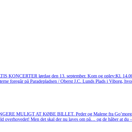
 GRATIS KONCERTER lørdag den 13. september. Kom og oplev:Kl. 
ne foregår på Paradepladsen / Oberst J.C. Lunds Plads i Viborg, hvo
LIGT AT KØBE BILLET. Peder og Malene fra Go’morgen Midtjy
hold overhovedet! Men det skal der nu laves om på… og de håber at du 