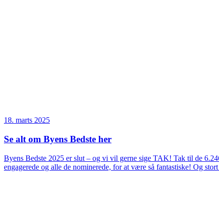
18. marts 2025
Se alt om Byens Bedste her
Byens Bedste 2025 er slut – og vi vil gerne sige TAK! Tak til de 6.246,
engagerede og alle de nominerede, for at være så fantastiske! Og stort