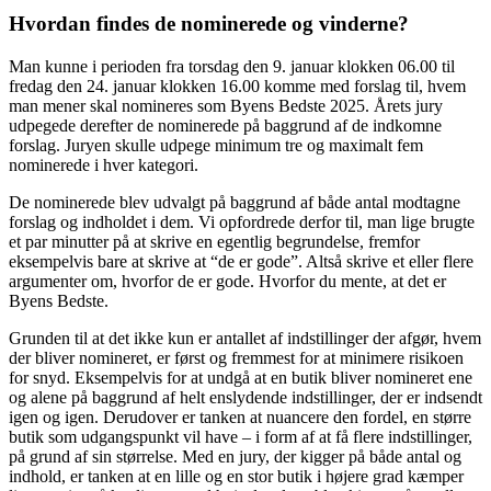
Hvordan findes de nominerede og vinderne?
Man kunne i perioden fra torsdag den 9. januar klokken 06.00 til
fredag den 24. januar klokken 16.00 komme med forslag til, hvem
man mener skal nomineres som Byens Bedste 2025. Årets jury
udpegede derefter de nominerede på baggrund af de indkomne
forslag. Juryen skulle udpege minimum tre og maximalt fem
nominerede i hver kategori.
De nominerede blev udvalgt på baggrund af både antal modtagne
forslag og indholdet i dem. Vi opfordrede derfor til, man lige brugte
et par minutter på at skrive en egentlig begrundelse, fremfor
eksempelvis bare at skrive at “de er gode”. Altså skrive et eller flere
argumenter om, hvorfor de er gode. Hvorfor du mente, at det er
Byens Bedste.
Grunden til at det ikke kun er antallet af indstillinger der afgør, hvem
der bliver nomineret, er først og fremmest for at minimere risikoen
for snyd. Eksempelvis for at undgå at en butik bliver nomineret ene
og alene på baggrund af helt enslydende indstillinger, der er indsendt
igen og igen. Derudover er tanken at nuancere den fordel, en større
butik som udgangspunkt vil have – i form af at få flere indstillinger,
på grund af sin størrelse. Med en jury, der kigger på både antal og
indhold, er tanken at en lille og en stor butik i højere grad kæmper