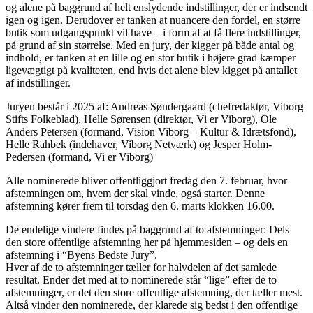
og alene på baggrund af helt enslydende indstillinger, der er indsendt
igen og igen. Derudover er tanken at nuancere den fordel, en større
butik som udgangspunkt vil have – i form af at få flere indstillinger,
på grund af sin størrelse. Med en jury, der kigger på både antal og
indhold, er tanken at en lille og en stor butik i højere grad kæmper
ligevægtigt på kvaliteten, end hvis det alene blev kigget på antallet
af indstillinger.
Juryen består i 2025 af: Andreas Søndergaard (chefredaktør, Viborg
Stifts Folkeblad), Helle Sørensen (direktør, Vi er Viborg), Ole
Anders Petersen (formand, Vision Viborg – Kultur & Idrætsfond),
Helle Rahbek (indehaver, Viborg Netværk) og Jesper Holm-
Pedersen (formand, Vi er Viborg)
Alle nominerede bliver offentliggjort fredag den 7. februar, hvor
afstemningen om, hvem der skal vinde, også starter. Denne
afstemning kører frem til torsdag den 6. marts klokken 16.00.
De endelige vindere findes på baggrund af to afstemninger: Dels
den store offentlige afstemning her på hjemmesiden – og dels en
afstemning i “Byens Bedste Jury”.
Hver af de to afstemninger tæller for halvdelen af det samlede
resultat. Ender det med at to nominerede står “lige” efter de to
afstemninger, er det den store offentlige afstemning, der tæller mest.
Altså vinder den nominerede, der klarede sig bedst i den offentlige