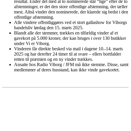
resultat. Ender det med at to nominerede står “lige” efter de to
afstemninger, er det den store offentlige afstemning, der tæller
mest. Altså vinder den nominerede, der klarede sig bedst i den
offentlige afstemning.
Alle vindere offentliggøres ved et stort gallashow for Viborgs
handelsliv lørdag den 15. marts 2025.
Blandt alle der stemmer, trækkes en tilfældig vinder af et
gavekort på 5.000 kroner, der kan bruges i over 130 butikker
under Vi er Viborg.
Vinderen får direkte besked via mail i dagene 10.-14. marts
2025 og har derefter 24 timer til at svare – ellers bortfalder
retten til præmien og en ny vinder trækkes.
Ansatte hos Radio Viborg / JFM må ikke stemme. Disse, samt
medlemmer af deres husstand, kan ikke vinde gavekortet.