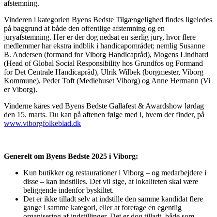
afstemning.
Vinderen i kategorien Byens Bedste Tilgængelighed findes ligeledes
på baggrund af både den offentlige afstemning og en
juryafstemning. Her er der dog nedsat en særlig jury, hvor flere
medlemmer har ekstra indblik i handicapområdet; nemlig Susanne
B. Andersen (formand for Viborg Handicapråd), Mogens Lindhard
(Head of Global Social Responsibility hos Grundfos og Formand
for Det Centrale Handicapråd), Ulrik Wilbek (borgmester, Viborg
Kommune), Peder Toft (Mediehuset Viborg) og Anne Hermann (Vi
er Viborg).
Vinderne kåres ved Byens Bedste Gallafest & Awardshow lørdag
den 15. marts. Du kan på aftenen følge med i, hvem der finder, på
www.viborgfolkeblad.dk
Generelt om Byens Bedste 2025 i Viborg:
Kun butikker og restaurationer i Viborg – og medarbejdere i
disse – kan indstilles. Det vil sige, at lokaliteten skal være
beliggende indenfor byskiltet.
Det er ikke tilladt selv at indstille den samme kandidat flere
gange i samme kategori, eller at foretage en egentlig
organisering af indstillinger. Det er dog tilladt, både som