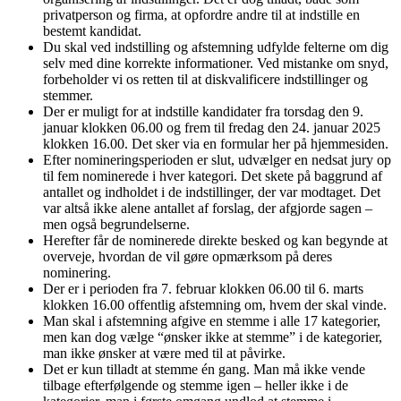
privatperson og firma, at opfordre andre til at indstille en
bestemt kandidat.
Du skal ved indstilling og afstemning udfylde felterne om dig
selv med dine korrekte informationer. Ved mistanke om snyd,
forbeholder vi os retten til at diskvalificere indstillinger og
stemmer.
Der er muligt for at indstille kandidater fra torsdag den 9.
januar klokken 06.00 og frem til fredag den 24. januar 2025
klokken 16.00. Det sker via en formular her på hjemmesiden.
Efter nomineringsperioden er slut, udvælger en nedsat jury op
til fem nominerede i hver kategori. Det skete på baggrund af
antallet og indholdet i de indstillinger, der var modtaget. Det
var altså ikke alene antallet af forslag, der afgjorde sagen –
men også begrundelserne.
Herefter får de nominerede direkte besked og kan begynde at
overveje, hvordan de vil gøre opmærksom på deres
nominering.
Der er i perioden fra 7. februar klokken 06.00 til 6. marts
klokken 16.00 offentlig afstemning om, hvem der skal vinde.
Man skal i afstemning afgive en stemme i alle 17 kategorier,
men kan dog vælge “ønsker ikke at stemme” i de kategorier,
man ikke ønsker at være med til at påvirke.
Det er kun tilladt at stemme én gang. Man må ikke vende
tilbage efterfølgende og stemme igen – heller ikke i de