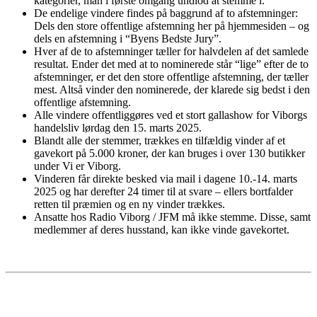
kategorier, man i første omgang undlod at stemme i.
De endelige vindere findes på baggrund af to afstemninger:
Dels den store offentlige afstemning her på hjemmesiden – og
dels en afstemning i “Byens Bedste Jury”.
Hver af de to afstemninger tæller for halvdelen af det samlede
resultat. Ender det med at to nominerede står “lige” efter de to
afstemninger, er det den store offentlige afstemning, der tæller
mest. Altså vinder den nominerede, der klarede sig bedst i den
offentlige afstemning.
Alle vindere offentliggøres ved et stort gallashow for Viborgs
handelsliv lørdag den 15. marts 2025.
Blandt alle der stemmer, trækkes en tilfældig vinder af et
gavekort på 5.000 kroner, der kan bruges i over 130 butikker
under Vi er Viborg.
Vinderen får direkte besked via mail i dagene 10.-14. marts
2025 og har derefter 24 timer til at svare – ellers bortfalder
retten til præmien og en ny vinder trækkes.
Ansatte hos Radio Viborg / JFM må ikke stemme. Disse, samt
medlemmer af deres husstand, kan ikke vinde gavekortet.