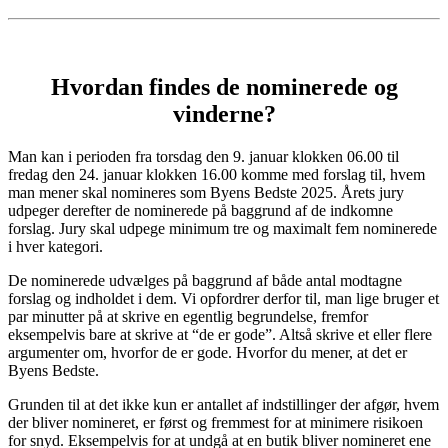
Hvordan findes de nominerede og
vinderne?
Man kan i perioden fra torsdag den 9. januar klokken 06.00 til
fredag den 24. januar klokken 16.00 komme med forslag til, hvem
man mener skal nomineres som Byens Bedste 2025. Årets jury
udpeger derefter de nominerede på baggrund af de indkomne
forslag. Jury skal udpege minimum tre og maximalt fem nominerede
i hver kategori.
De nominerede udvælges på baggrund af både antal modtagne
forslag og indholdet i dem. Vi opfordrer derfor til, man lige bruger et
par minutter på at skrive en egentlig begrundelse, fremfor
eksempelvis bare at skrive at “de er gode”. Altså skrive et eller flere
argumenter om, hvorfor de er gode. Hvorfor du mener, at det er
Byens Bedste.
Grunden til at det ikke kun er antallet af indstillinger der afgør, hvem
der bliver nomineret, er først og fremmest for at minimere risikoen
for snyd. Eksempelvis for at undgå at en butik bliver nomineret ene