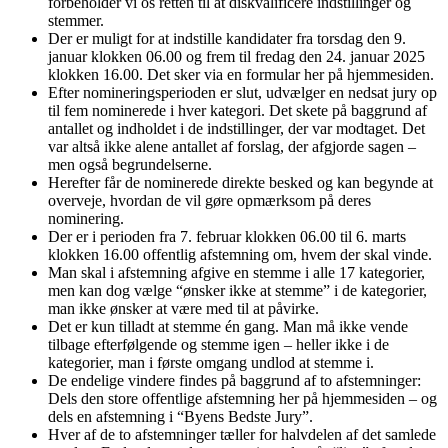
forbeholder vi os retten til at diskvalificere indstillinger og
stemmer.
Der er muligt for at indstille kandidater fra torsdag den 9.
januar klokken 06.00 og frem til fredag den 24. januar 2025
klokken 16.00. Det sker via en formular her på hjemmesiden.
Efter nomineringsperioden er slut, udvælger en nedsat jury op
til fem nominerede i hver kategori. Det skete på baggrund af
antallet og indholdet i de indstillinger, der var modtaget. Det
var altså ikke alene antallet af forslag, der afgjorde sagen –
men også begrundelserne.
Herefter får de nominerede direkte besked og kan begynde at
overveje, hvordan de vil gøre opmærksom på deres
nominering.
Der er i perioden fra 7. februar klokken 06.00 til 6. marts
klokken 16.00 offentlig afstemning om, hvem der skal vinde.
Man skal i afstemning afgive en stemme i alle 17 kategorier,
men kan dog vælge “ønsker ikke at stemme” i de kategorier,
man ikke ønsker at være med til at påvirke.
Det er kun tilladt at stemme én gang. Man må ikke vende
tilbage efterfølgende og stemme igen – heller ikke i de
kategorier, man i første omgang undlod at stemme i.
De endelige vindere findes på baggrund af to afstemninger:
Dels den store offentlige afstemning her på hjemmesiden – og
dels en afstemning i “Byens Bedste Jury”.
Hver af de to afstemninger tæller for halvdelen af det samlede