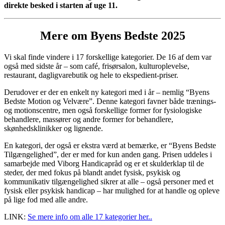
direkte besked i starten af uge 11.
Mere om Byens Bedste 2025
Vi skal finde vindere i 17 forskellige kategorier. De 16 af dem var
også med sidste år – som café, frisørsalon, kulturoplevelse,
restaurant, dagligvarebutik og hele to ekspedient-priser.
Derudover er der en enkelt ny kategori med i år – nemlig “Byens
Bedste Motion og Velvære”. Denne kategori favner både trænings-
og motionscentre, men også forskellige former for fysiologiske
behandlere, massører og andre former for behandlere,
skønhedsklinikker og lignende.
En kategori, der også er ekstra værd at bemærke, er “Byens Bedste
Tilgængelighed”, der er med for kun anden gang. Prisen uddeles i
samarbejde med Viborg Handicapråd og er et skulderklap til de
steder, der med fokus på blandt andet fysisk, psykisk og
kommunikativ tilgængelighed sikrer at alle – også personer med et
fysisk eller psykisk handicap – har mulighed for at handle og opleve
på lige fod med alle andre.
LINK:
Se mere info om alle 17 kategorier her..