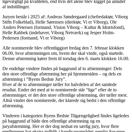
ligevægtigt på kvaliteten, end hvis det alene blev kigget på antallet
af indstillinger.
Juryen består i 2025 af: Andreas Søndergaard (chefredaktør, Viborg
Stifts Folkeblad), Helle Sørensen (direktør, Vi er Viborg), Ole
Anders Petersen (formand, Vision Viborg – Kultur & Idrætsfond),
Helle Rahbek (indehaver, Viborg Netværk) og Jesper Holm-
Pedersen (formand, Vi er Viborg)
Alle nominerede blev offentliggjort fredag den 7. februar klokken
06.00, hvor afstemningen om, hvem der skal vinde, også startede.
Denne afstemning kører frem til torsdag den 6. marts klokken 16.00.
De endelige vindere findes på baggrund af to afstemninger: Dels
den store offentlige afstemning her på hjemmesiden – og dels en
afstemning i “Byens Bedste Jury”.
Hver af de to afstemninger tæller for halvdelen af det samlede
resultat. Ender det med at to nominerede står “lige” efter de to
afstemninger, er det den store offentlige afstemning, der tæller mest.
Altså vinder den nominerede, der klarede sig bedst i den offentlige
afstemning.
Vinderen i kategorien Byens Bedste Tilgængelighed findes ligeledes
på baggrund af både den offentlige afstemning og en
juryafstemning. Her er der dog nedsat en særlig jury, hvor flere
medlemmer har ekstra indblik i handicapområdet; nemlig Susanne