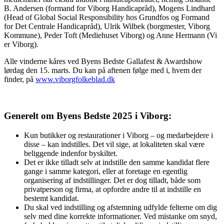
B. Andersen (formand for Viborg Handicapråd), Mogens Lindhard
(Head of Global Social Responsibility hos Grundfos og Formand
for Det Centrale Handicapråd), Ulrik Wilbek (borgmester, Viborg
Kommune), Peder Toft (Mediehuset Viborg) og Anne Hermann (Vi
er Viborg).
Alle vinderne kåres ved Byens Bedste Gallafest & Awardshow
lørdag den 15. marts. Du kan på aftenen følge med i, hvem der
finder, på
www.viborgfolkeblad.dk
Generelt om Byens Bedste 2025 i Viborg:
Kun butikker og restaurationer i Viborg – og medarbejdere i
disse – kan indstilles. Det vil sige, at lokaliteten skal være
beliggende indenfor byskiltet.
Det er ikke tilladt selv at indstille den samme kandidat flere
gange i samme kategori, eller at foretage en egentlig
organisering af indstillinger. Det er dog tilladt, både som
privatperson og firma, at opfordre andre til at indstille en
bestemt kandidat.
Du skal ved indstilling og afstemning udfylde felterne om dig
selv med dine korrekte informationer. Ved mistanke om snyd,