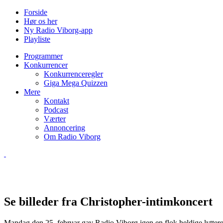
Forside
Hør os her
Ny Radio Viborg-app
Playliste
Programmer
Konkurrencer
Konkurrenceregler
Giga Mega Quizzen
Mere
Kontakt
Podcast
Værter
Annoncering
Om Radio Viborg
Se billeder fra Christopher-intimkoncert
Mandag den 25. februar gav Radio Viborg igen en flok heldige lytt