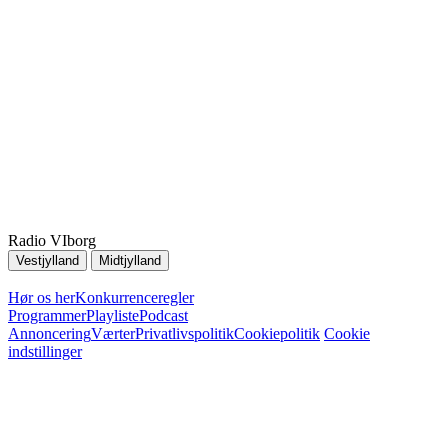
Radio VIborg
Vestjylland
Midtjylland
Hør os her
Konkurrenceregler
Programmer
Playliste
Podcast
Annoncering
Værter
Privatlivspolitik
Cookiepolitik
Cookie
indstillinger