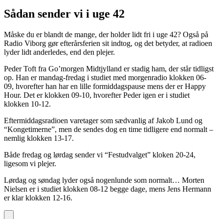
Sådan sender vi i uge 42
Måske du er blandt de mange, der holder lidt fri i uge 42? Også på
Radio Viborg gør efterårsferien sit indtog, og det betyder, at radioen
lyder lidt anderledes, end den plejer.
Peder Toft fra Go’morgen Midtjylland er stadig ham, der står tidligst
op. Han er mandag-fredag i studiet med morgenradio klokken 06-
09, hvorefter han har en lille formiddagspause mens der er Happy
Hour. Det er klokken 09-10, hvorefter Peder igen er i studiet
klokken 10-12.
Eftermiddagsradioen varetager som sædvanlig af Jakob Lund og
“Kongetimerne”, men de sendes dog en time tidligere end normalt –
nemlig klokken 13-17.
Både fredag og lørdag sender vi “Festudvalget” kloken 20-24,
ligesom vi plejer.
Lørdag og søndag lyder også nogenlunde som normalt… Morten
Nielsen er i studiet klokken 08-12 begge dage, mens Jens Hermann
er klar klokken 12-16.