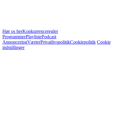
Hør os her
Konkurrenceregler
Programmer
Playliste
Podcast
Annoncering
Værter
Privatlivspolitik
Cookiepolitik
Cookie
indstillinger