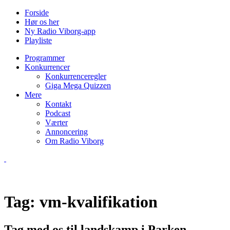
Forside
Hør os her
Ny Radio Viborg-app
Playliste
Programmer
Konkurrencer
Konkurrenceregler
Giga Mega Quizzen
Mere
Kontakt
Podcast
Værter
Annoncering
Om Radio Viborg
Tag:
vm-kvalifikation
Tag med os til landskamp i Parken –