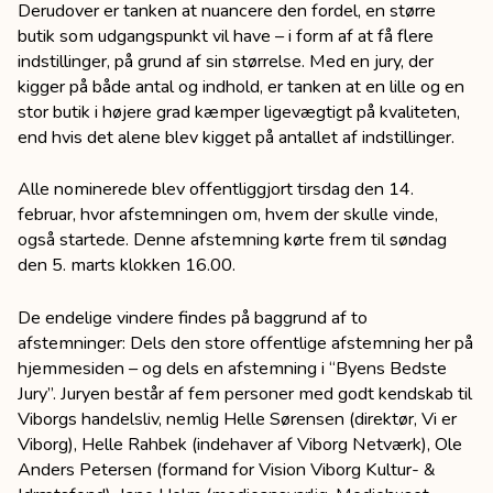
Derudover er tanken at nuancere den fordel, en større
butik som udgangspunkt vil have – i form af at få flere
indstillinger, på grund af sin størrelse. Med en jury, der
kigger på både antal og indhold, er tanken at en lille og en
stor butik i højere grad kæmper ligevægtigt på kvaliteten,
end hvis det alene blev kigget på antallet af indstillinger.
Alle nominerede blev offentliggjort tirsdag den 14.
februar, hvor afstemningen om, hvem der skulle vinde,
også startede. Denne afstemning kørte frem til søndag
den 5. marts klokken 16.00.
De endelige vindere findes på baggrund af to
afstemninger: Dels den store offentlige afstemning her på
hjemmesiden – og dels en afstemning i “Byens Bedste
Jury”. Juryen består af fem personer med godt kendskab til
Viborgs handelsliv, nemlig Helle Sørensen (direktør, Vi er
Viborg), Helle Rahbek (indehaver af Viborg Netværk), Ole
Anders Petersen (formand for Vision Viborg Kultur- &